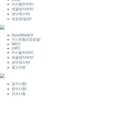
아스팔트매트
l
세굴방지매트
l
샌드매스틱
l
포장공(일반)
Guss(Mastic)
l
구스박층포장공법
l
MPC
l
LMC
l
아스팔트매트
l
세굴방지매트
l
샌드매스틱
l
참고자료
공지사항
l
문의사항
l
건의사항