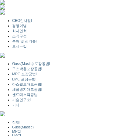
CEO인사말
l
경영이념
l
회사연혁
l
조직구성
l
특허 및 신기술
l
오시는길
Guss(Mastic) 포장공법
l
구스박층포장공법
l
MPC 포장공법
l
LMC 포장공법
l
아스팔트매트공법
l
세굴방지매트공법
l
샌드매스틱공법
l
기술연구소
l
기타
전체
l
Guss(Mastic)
l
MPC
l
LMC
l